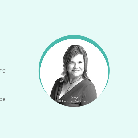
ing
foto:
.be
© Kwinten Verspeurt