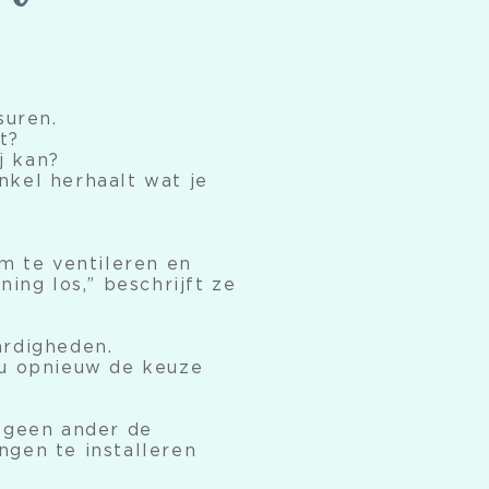
suren.
t?
j kan?
enkel herhaalt wat je
om te ventileren en
ing los,” beschrijft ze
ardigheden.
nu opnieuw de keuze
s geen ander de
ngen te installeren