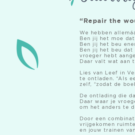
“Repair the wo
We hebben allemáá
Ben jij het moe dat
Ben jij het beu ene
Ben jij het beu dat
vroeger hebt aang
Daar valt wat aan 
Lies van Leef in V
te ontladen. “Als e
zelf, “zodat de boe
De ontlading die d
Daar waar je vroeg
om het anders te d
Door een combinati
vrijgekomen ruimte
en jouw trainen va