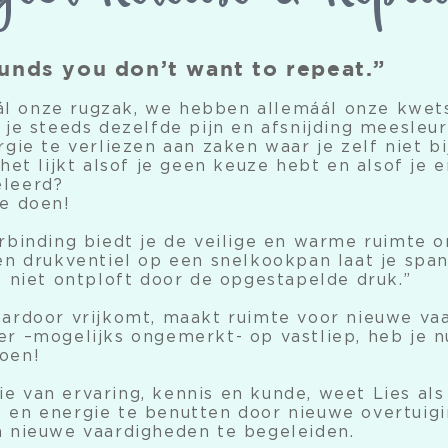
unds you don’t want to repeat.”
l onze rugzak, we hebben allemáál onze kwet
 je steeds dezelfde pijn en afsnijding meesleur
rgie te verliezen aan zaken waar je zelf niet bi
 het lijkt alsof je geen keuze hebt en alsof je 
eleerd?
te doen!
erbinding biedt je de veilige en warme ruimte 
en drukventiel op een snelkookpan laat je spann
l niet ontploft door de opgestapelde druk.”
aardoor vrijkomt, maakt ruimte voor nieuwe va
er –mogelijks ongemerkt- op vastliep, heb je 
oen!
e van ervaring, kennis en kunde, weet Lies al
 en energie te benutten door nieuwe overtuigi
n nieuwe vaardigheden te begeleiden.